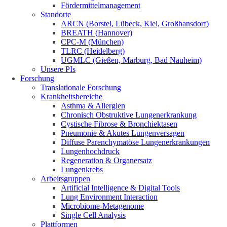
Fördermittelmanagement
Standorte
ARCN (Borstel, Lübeck, Kiel, Großhansdorf)
BREATH (Hannover)
CPC-M (München)
TLRC (Heidelberg)
UGMLC (Gießen, Marburg, Bad Nauheim)
Unsere PIs
Forschung
Translationale Forschung
Krankheitsbereiche
Asthma & Allergien
Chronisch Obstruktive Lungenerkrankung
Cystische Fibrose & Bronchiektasen
Pneumonie & Akutes Lungenversagen
Diffuse Parenchymatöse Lungenerkrankungen
Lungenhochdruck
Regeneration & Organersatz
Lungenkrebs
Arbeitsgruppen
Artificial Intelligence & Digital Tools
Lung Environment Interaction
Microbiome-Metagenome
Single Cell Analysis
Plattformen