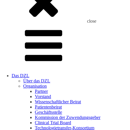
close
Das DZL
Über das DZL
Organisation
Partner
Vorstand
Wissenschaftlicher Beirat
Patientenbeirat
Geschäftsstelle
Kommission der Zuwendungsgeber
Clinical Trial Board
Technologietransfer-Konsortium