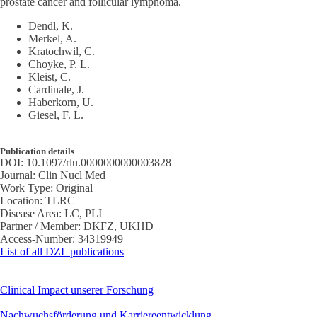
prostate cancer and follicular lymphoma.
Dendl, K.
Merkel, A.
Kratochwil, C.
Choyke, P. L.
Kleist, C.
Cardinale, J.
Haberkorn, U.
Giesel, F. L.
Publication details
DOI:
10.1097/rlu.0000000000003828
Journal:
Clin Nucl Med
Work Type:
Original
Location:
TLRC
Disease Area:
LC, PLI
Partner / Member:
DKFZ, UKHD
Access-Number:
34319949
List of all DZL publications
Clinical Impact unserer Forschung
Nachwuchsförderung und Karriereentwicklung