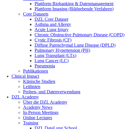
Plattform Biobanking & Datenmanagement
Plattform Imaging (Bildgebende Verfahren)
Core Datasets
DZL Core Dataset
Asthma and Allergy
Acute Lung Injury
Chronic Obstructive Pulmonary Disease (COPD)
Cystic Fibrosis (CF)
Diffuse Parenchymal Lung Disease (DPLD)
Pulmonary Hypertension (PH)
Lung Transplant (LTx)
Lung Cancer (LC)
Pneumonia
Publikationen
Clinical Impact
Klinische Studien
Leitlinien
Proben- und Datenverwendung
DZL Academy
Über die DZL Academy
Academy News
In-Person Meetings
Online Lectures
Training
DZL DataLung School